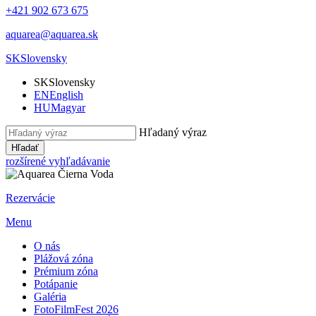
+421 902 673 675
aquarea@aquarea.sk
SK
Slovensky
SK
Slovensky
EN
English
HU
Magyar
Hľadaný výraz
Hľadať
rozšírené vyhľadávanie
Rezervácie
Menu
O nás
Plážová zóna
Prémium zóna
Potápanie
Galéria
FotoFilmFest 2026