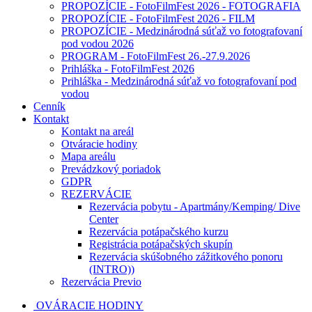
PROPOZÍCIE - FotoFilmFest 2026 - FOTOGRAFIA
PROPOZÍCIE - FotoFilmFest 2026 - FILM
PROPOZÍCIE - Medzinárodná súťaž vo fotografovaní
pod vodou 2026
PROGRAM - FotoFilmFest 26.-27.9.2026
Prihláška - FotoFilmFest 2026
Prihláška - Medzinárodná súťaž vo fotografovaní pod
vodou
Cenník
Kontakt
Kontakt na areál
Otváracie hodiny
Mapa areálu
Prevádzkový poriadok
GDPR
REZERVÁCIE
Rezervácia pobytu - Apartmány/Kemping/ Dive
Center
Rezervácia potápačského kurzu
Registrácia potápačských skupín
Rezervácia skúšobného zážitkového ponoru
(INTRO))
Rezervácia Previo
OVÁRACIE HODINY