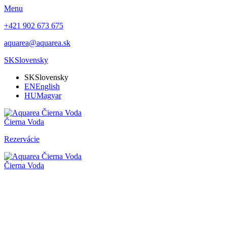
Menu
+421 902 673 675
aquarea@aquarea.sk
SK
Slovensky
SK
Slovensky
EN
English
HU
Magyar
Čierna Voda
Rezervácie
Čierna Voda