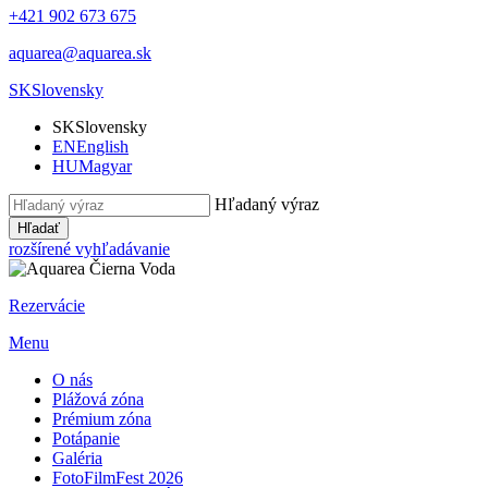
+421 902 673 675
aquarea@aquarea.sk
SK
Slovensky
SK
Slovensky
EN
English
HU
Magyar
Hľadaný výraz
Hľadať
rozšírené vyhľadávanie
Rezervácie
Menu
O nás
Plážová zóna
Prémium zóna
Potápanie
Galéria
FotoFilmFest 2026