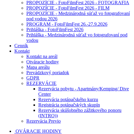
PROPOZÍCIE - FotoFilmFest 2026 - FOTOGRAFIA
PROPOZÍCIE - FotoFilmFest 2026 - FILM
PROPOZÍCIE - Medzinárodná súťaž vo fotografovaní
pod vodou 2026
PROGRAM - FotoFilmFest 26.-27.9.2026
Prihláška - FotoFilmFest 2026
Prihláška - Medzinárodná súťaž vo fotografovaní pod
vodou
Cenník
Kontakt
Kontakt na areál
Otváracie hodiny
Mapa areálu
Prevádzkový poriadok
GDPR
REZERVÁCIE
Rezervácia pobytu - Apartmány/Kemping/ Dive
Center
Rezervácia potápačského kurzu
Registrácia potápačských skupín
Rezervácia skúšobného zážitkového ponoru
(INTRO))
Rezervácia Previo
OVÁRACIE HODINY