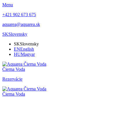
Menu
+421 902 673 675
aquarea@aquarea.sk
SK
Slovensky
SK
Slovensky
EN
English
HU
Magyar
Čierna Voda
Rezervácie
Čierna Voda