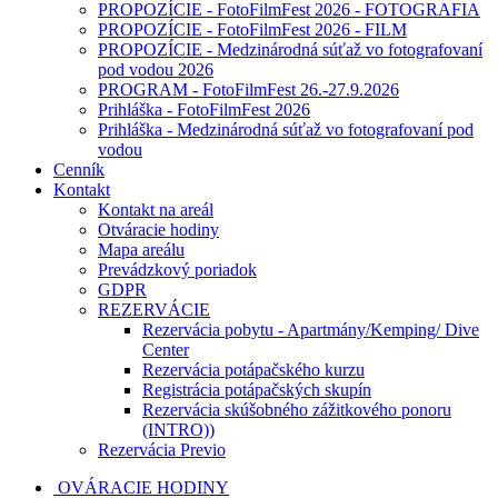
PROPOZÍCIE - FotoFilmFest 2026 - FOTOGRAFIA
PROPOZÍCIE - FotoFilmFest 2026 - FILM
PROPOZÍCIE - Medzinárodná súťaž vo fotografovaní
pod vodou 2026
PROGRAM - FotoFilmFest 26.-27.9.2026
Prihláška - FotoFilmFest 2026
Prihláška - Medzinárodná súťaž vo fotografovaní pod
vodou
Cenník
Kontakt
Kontakt na areál
Otváracie hodiny
Mapa areálu
Prevádzkový poriadok
GDPR
REZERVÁCIE
Rezervácia pobytu - Apartmány/Kemping/ Dive
Center
Rezervácia potápačského kurzu
Registrácia potápačských skupín
Rezervácia skúšobného zážitkového ponoru
(INTRO))
Rezervácia Previo
OVÁRACIE HODINY