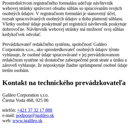
Prostredníctvom registračného formulára udeľuje návštevník
webovej stránky správcovi obsahu súhlas so spracovaním svojich
osobných údajov. V registračnom formulári je stanovený účel,
rozsah spracovávaných osobných údajov a doba platnosti súhlasu.
Všetky osobné údaje poskytnuté pri registrácii návštevník poskytuje
dobrovoľne. Návštevník webovej stránky má možnosť svoj súhlas
kedykoľvek odvolať.
Prevádzkovateľ redakčného systému, spoločnosť Galileo
Corporation s.r.o., ako sprostredkovateľ osobných údajov týmto
vyhlasuje, že osobné údaje spracovávané v jej prevádzkovanom
redakčnom systéme sú dostatočne zabezpečené proti strate a úniku a
zároveň vyhlasuje, že neposkytuje žiadne sprístupnené osobné údaje
tretím osobám.
Kontakt na technického prevádzkovateľa
Galileo Corporation s.r.o.
Čierna Voda 468, 925 06
telefón:
+421 37 32 17 888
e-mail:
podpora@igalileo.sk
web:
www.igalileo.sk