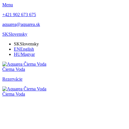
Menu
+421 902 673 675
aquarea@aquarea.sk
SK
Slovensky
SK
Slovensky
EN
English
HU
Magyar
Čierna Voda
Rezervácie
Čierna Voda