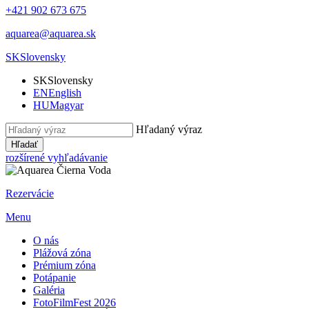
+421 902 673 675
aquarea@aquarea.sk
SK
Slovensky
SK
Slovensky
EN
English
HU
Magyar
Hľadaný výraz
Hľadať
rozšírené vyhľadávanie
Rezervácie
Menu
O nás
Plážová zóna
Prémium zóna
Potápanie
Galéria
FotoFilmFest 2026