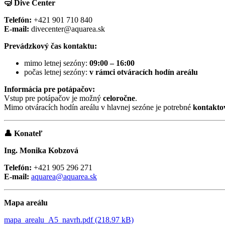
🤿
Dive Center
Telefón:
+421 901 710 840
E-mail:
divecenter@aquarea.sk
Prevádzkový čas kontaktu:
mimo letnej sezóny:
09:00 – 16:00
počas letnej sezóny:
v rámci otváracích hodín areálu
Informácia pre potápačov:
Vstup pre potápačov je možný
celoročne
.
Mimo otváracích hodín areálu v hlavnej sezóne je potrebné
kontakto
👤
Konateľ
Ing. Monika Kobzová
Telefón:
+421 905 296 271
E-mail:
aquarea@aquarea.sk
Mapa areálu
mapa_arealu_A5_navrh.pdf (218.97 kB)