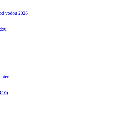
pod vodou 2026
odou
enter
RO))