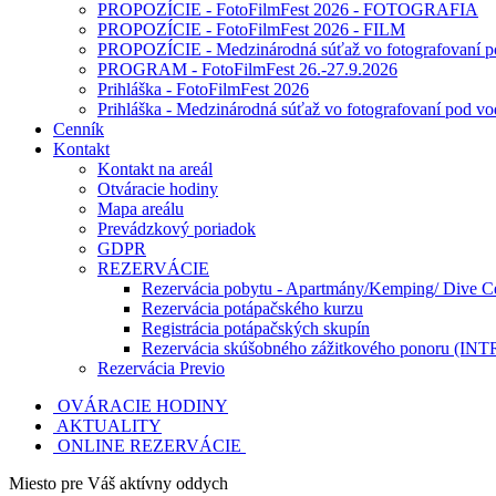
PROPOZÍCIE - FotoFilmFest 2026 - FOTOGRAFIA
PROPOZÍCIE - FotoFilmFest 2026 - FILM
PROPOZÍCIE - Medzinárodná súťaž vo fotografovaní 
PROGRAM - FotoFilmFest 26.-27.9.2026
Prihláška - FotoFilmFest 2026
Prihláška - Medzinárodná súťaž vo fotografovaní pod v
Cenník
Kontakt
Kontakt na areál
Otváracie hodiny
Mapa areálu
Prevádzkový poriadok
GDPR
REZERVÁCIE
Rezervácia pobytu - Apartmány/Kemping/ Dive C
Rezervácia potápačského kurzu
Registrácia potápačských skupín
Rezervácia skúšobného zážitkového ponoru (INT
Rezervácia Previo
OVÁRACIE HODINY
AKTUALITY
ONLINE REZERVÁCIE
Miesto pre Váš aktívny oddych