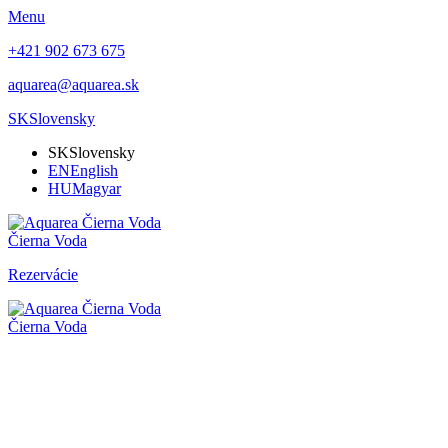
Menu
+421 902 673 675
aquarea@aquarea.sk
SK
Slovensky
SK
Slovensky
EN
English
HU
Magyar
Čierna Voda
Rezervácie
Čierna Voda