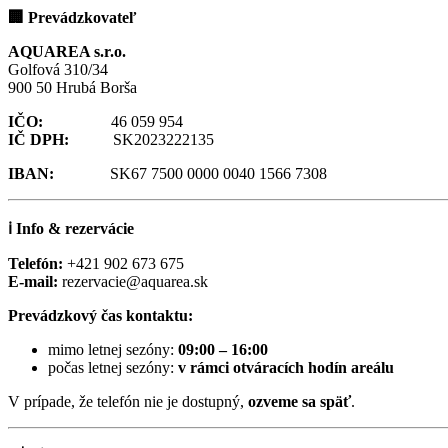
🏢
Prevádzkovateľ
AQUAREA s.r.o.
Golfová 310/34
900 50 Hrubá Borša
IČO:
46 059 954
IČ DPH:
SK2023222135
IBAN:
SK67 7500 0000 0040 1566 7308
ℹ️
Info & rezervácie
Telefón:
+421 902 673 675
E-mail:
rezervacie@aquarea.sk
Prevádzkový čas kontaktu:
mimo letnej sezóny:
09:00 – 16:00
počas letnej sezóny:
v rámci otváracích hodín areálu
V prípade, že telefón nie je dostupný,
ozveme sa späť
.