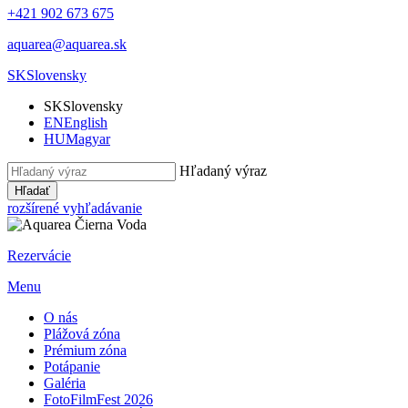
+421 902 673 675
aquarea@aquarea.sk
SK
Slovensky
SK
Slovensky
EN
English
HU
Magyar
Hľadaný výraz
Hľadať
rozšírené vyhľadávanie
Rezervácie
Menu
O nás
Plážová zóna
Prémium zóna
Potápanie
Galéria
FotoFilmFest 2026