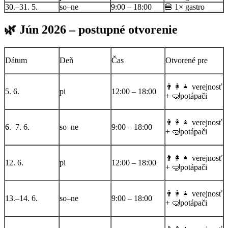
30.–31. 5.
so–ne
9:00 – 18:00
🍔 1× gastro
🌿 Jún 2026 – postupné otvorenie
Dátum
Deň
Čas
Otvorené pre
👨‍👩‍👧 verejnosť
5. 6.
pi
12:00 – 18:00
+ 🤿potápači
👨‍👩‍👧 verejnosť
6.–7. 6.
so–ne
9:00 – 18:00
+ 🤿potápači
👨‍👩‍👧 verejnosť
12. 6.
pi
12:00 – 18:00
+ 🤿potápači
👨‍👩‍👧 verejnosť
13.–14. 6.
so–ne
9:00 – 18:00
+ 🤿potápači