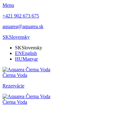
Menu
+421 902 673 675
aquarea@aquarea.sk
SK
Slovensky
SK
Slovensky
EN
English
HU
Magyar
Čierna Voda
Rezervácie
Čierna Voda