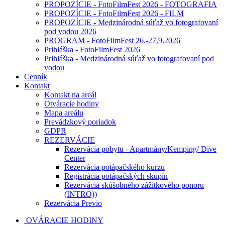
PROPOZÍCIE - FotoFilmFest 2026 - FOTOGRAFIA
PROPOZÍCIE - FotoFilmFest 2026 - FILM
PROPOZÍCIE - Medzinárodná súťaž vo fotografovaní
pod vodou 2026
PROGRAM - FotoFilmFest 26.-27.9.2026
Prihláška - FotoFilmFest 2026
Prihláška - Medzinárodná súťaž vo fotografovaní pod
vodou
Cenník
Kontakt
Kontakt na areál
Otváracie hodiny
Mapa areálu
Prevádzkový poriadok
GDPR
REZERVÁCIE
Rezervácia pobytu - Apartmány/Kemping/ Dive
Center
Rezervácia potápačského kurzu
Registrácia potápačských skupín
Rezervácia skúšobného zážitkového ponoru
(INTRO))
Rezervácia Previo
OVÁRACIE HODINY