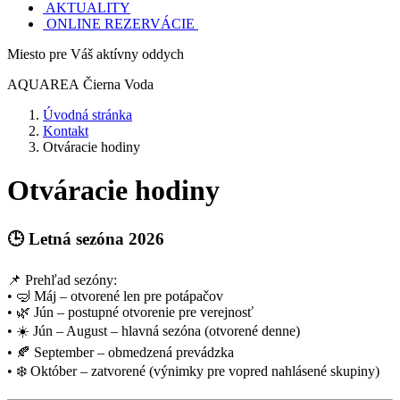
AKTUALITY
ONLINE REZERVÁCIE
Miesto pre Váš aktívny oddych
AQUAREA
Čierna Voda
Úvodná stránka
Kontakt
Otváracie hodiny
Otváracie hodiny
🕒 Letná sezóna 2026
📌 Prehľad sezóny:
• 🤿 Máj – otvorené len pre potápačov
• 🌿 Jún – postupné otvorenie pre verejnosť
• ☀️ Jún – August – hlavná sezóna (otvorené denne)
• 🍂 September – obmedzená prevádzka
• ❄️ Október – zatvorené (výnimky pre vopred nahlásené skupiny)