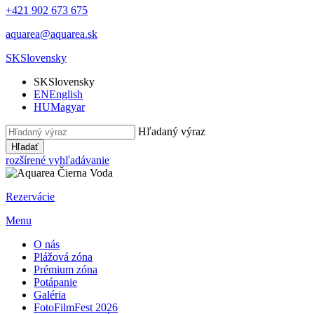
+421 902 673 675
aquarea@aquarea.sk
SK
Slovensky
SK
Slovensky
EN
English
HU
Magyar
Hľadaný výraz
Hľadať
rozšírené vyhľadávanie
Rezervácie
Menu
O nás
Plážová zóna
Prémium zóna
Potápanie
Galéria
FotoFilmFest 2026