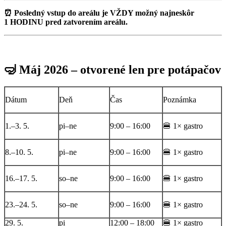
⏰ Posledný vstup do areálu je VŽDY možný najneskôr
1 HODINU pred zatvorením areálu.
🤿 Máj 2026 – otvorené len pre potápačov
Dátum
Deň
Čas
Poznámka
1.–3. 5.
pi–ne
9:00 – 16:00
🍔 1× gastro
8.–10. 5.
pi–ne
9:00 – 16:00
🍔 1× gastro
16.–17. 5.
so–ne
9:00 – 16:00
🍔 1× gastro
23.–24. 5.
so–ne
9:00 – 16:00
🍔 1× gastro
29. 5.
pi
12:00 – 18:00
🍔 1× gastro