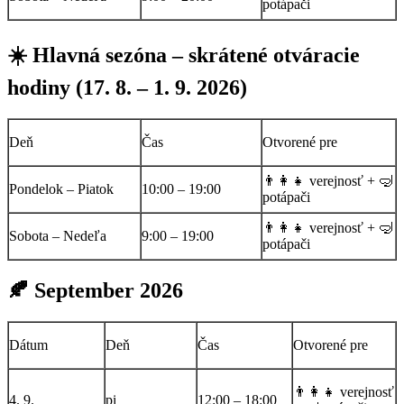
potápači
☀️ Hlavná sezóna – skrátené otváracie
hodiny (17. 8. – 1. 9. 2026)
Deň
Čas
Otvorené pre
👨‍👩‍👧 verejnosť + 🤿
Pondelok – Piatok
10:00 – 19:00
potápači
👨‍👩‍👧 verejnosť + 🤿
Sobota – Nedeľa
9:00 – 19:00
potápači
🍂 September 2026
Dátum
Deň
Čas
Otvorené pre
👨‍👩‍👧 verejnosť
4. 9.
pi
12:00 – 18:00