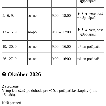
+ 🤿potápači
👨‍👩‍👧 verejnosť
5.–6. 9.
so–ne
9:00 – 18:00
+ 🤿potápači
👨‍👩‍👧 verejnosť
12.–15. 9.
so–po
9:00 – 17:00
+ 🤿potápači
19.–20. 9.
so–ne
9:00 – 16:00
🤿 len potápači
26.–27. 9.
so–ne
9:00 – 16:00
🤿 len potápači
❄️ Október 2026
Zatvorené.
Vstup je možný po dohode pre väčšie potápačské skupiny (min.
15 osôb).
Naši partneri