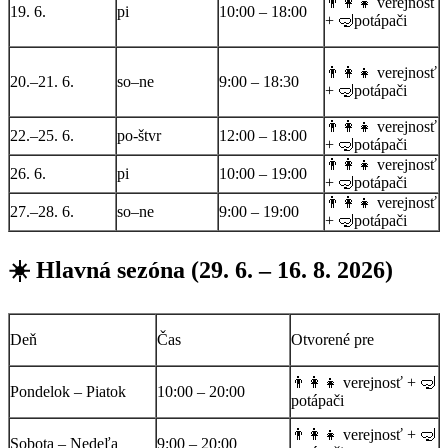
👨‍👩‍👧 verejnosť
19. 6.
pi
10:00 – 18:00
+ 🤿potápači
👨‍👩‍👧 verejnosť
20.–21. 6.
so–ne
9:00 – 18:30
+ 🤿potápači
👨‍👩‍👧 verejnosť
22.–25. 6.
po-štvr
12:00 – 18:00
+ 🤿potápači
👨‍👩‍👧 verejnosť
26. 6.
pi
10:00 – 19:00
+ 🤿potápači
👨‍👩‍👧 verejnosť
27.–28. 6.
so–ne
9:00 – 19:00
+ 🤿potápači
☀️ Hlavná sezóna (29. 6. – 16. 8. 2026)
Deň
Čas
Otvorené pre
👨‍👩‍👧 verejnosť + 🤿
Pondelok – Piatok
10:00 – 20:00
potápači
👨‍👩‍👧 verejnosť + 🤿
Sobota – Nedeľa
9:00 – 20:00