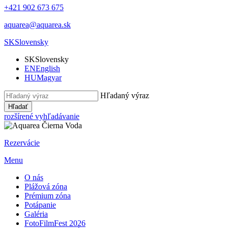
+421 902 673 675
aquarea@aquarea.sk
SK
Slovensky
SK
Slovensky
EN
English
HU
Magyar
Hľadaný výraz
Hľadať
rozšírené vyhľadávanie
Rezervácie
Menu
O nás
Plážová zóna
Prémium zóna
Potápanie
Galéria
FotoFilmFest 2026