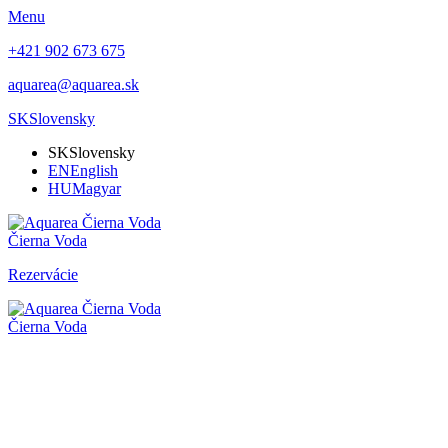
Menu
+421 902 673 675
aquarea@aquarea.sk
SK
Slovensky
SK
Slovensky
EN
English
HU
Magyar
Čierna Voda
Rezervácie
Čierna Voda