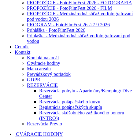
PROPOZÍCIE - FotoFilmFest 2026 - FOTOGRAFIA
PROPOZÍCIE - FotoFilmFest 2026 - FILM
PROPOZÍCIE - Medzinárodná súťaž vo fotografovaní
pod vodou 2026
PROGRAM - FotoFilmFest 26.-27.9.2026
Prihláška - FotoFilmFest 2026
Prihláška - Medzinárodná súťaž vo fotografovaní pod
vodou
Cenník
Kontakt
Kontakt na areál
Otváracie hodiny
Mapa areálu
Prevádzkový poriadok
GDPR
REZERVÁCIE
Rezervácia pobytu - Apartmány/Kemping/ Dive
Center
Rezervácia potápačského kurzu
Registrácia potápačských skupín
Rezervácia skúšobného zážitkového ponoru
(INTRO))
Rezervácia Previo
OVÁRACIE HODINY